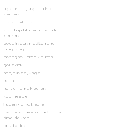
tijger in de jungle - dmc
kleuren
vos in het bos
vogel op bloesemtak - dmc
kleuren
poes in een mediterrane
omgeving
papegaai - dmc kleuren
goudvink
aapje in de jungle
hertje
hertje - dmc kleuren
koolmeesje
irissen - dmc kleuren
paddenstoelen in het bos -
dmc kleuren
prachtelfje