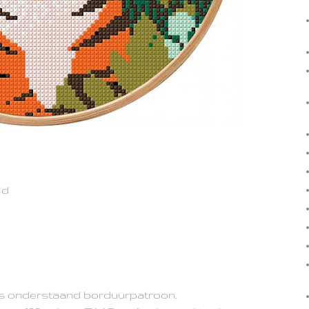
ld
ns onderstaand borduurpatroon.