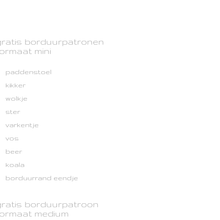
gratis borduurpatronen
formaat mini
paddenstoel
kikker
wolkje
ster
varkentje
vos
beer
koala
borduurrand eendje
gratis borduurpatroon
formaat medium