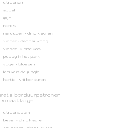
citroenen
appel
ijsje
narcis
narcissen - dmc kleuren
vlinder - dagpauwoog
vlinder - kleine vos
puppy in het park
vogel - bloesem
leeuw in de jungle
hertje - vrij borduren
gratis borduurpatronen
formaat large
citroenboom
bever - dmc kleuren
eekhoorn - dmc kleuren