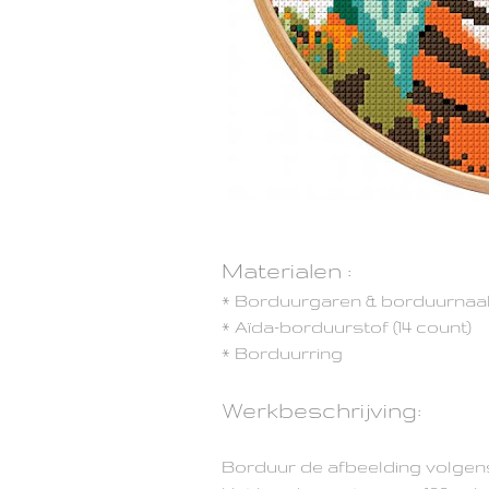
Materialen :
* Borduurgaren & borduurnaa
* Aïda-borduurstof (14 count)
* Borduurring
Werkbeschrijving:
Borduur de afbeelding volge