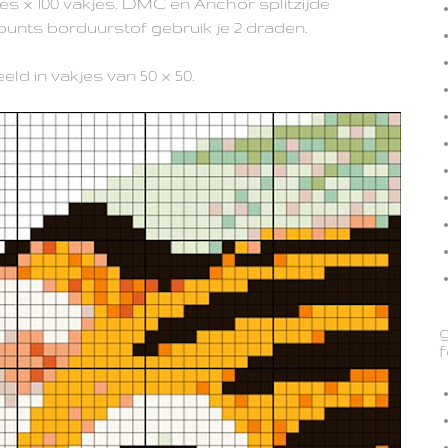
es x 100 vakjes. DMC en Anchor splitzijde
counts borduurstof gebruik je 2 draden.
ld in vakjes van 50 x 50.