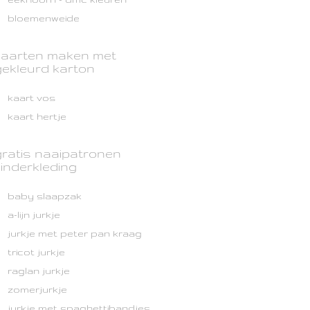
bloemenweide
kaarten maken met
gekleurd karton
kaart vos
kaart hertje
gratis naaipatronen
kinderkleding
baby slaapzak
a-lijn jurkje
jurkje met peter pan kraag
tricot jurkje
raglan jurkje
zomerjurkje
jurkje met spaghettibandjes