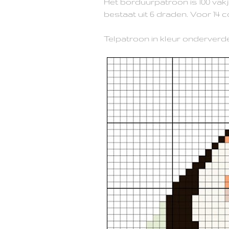
Het borduurpatroon is 100 vakj
bestaat uit 6 draden. Voor 14 
Telpatroon in kleur onderverdee