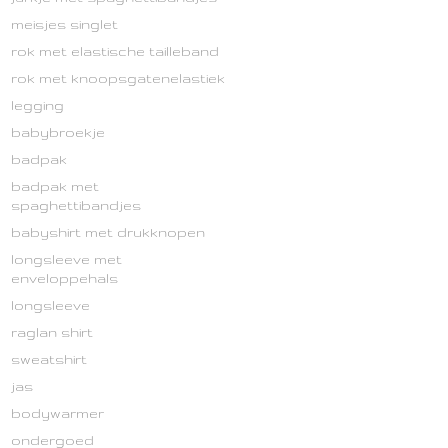
meisjes singlet
rok met elastische tailleband
rok met knoopsgatenelastiek
legging
babybroekje
badpak
badpak met
spaghettibandjes
babyshirt met drukknopen
longsleeve met
enveloppehals
longsleeve
raglan shirt
sweatshirt
jas
bodywarmer
ondergoed